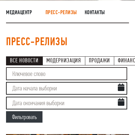
НАШИ ЛЮДИ
МЕДИАЦЕНТР
ПРЕСС-РЕЛИЗЫ
КОНТАКТЫ
ОКРУЖАЮЩАЯ СРЕДА
МЕДИАЦЕНТР
ПРЕСС-РЕЛИЗЫ
ТМЦ И НЕПРОФИЛЬНАЯ ПРОДУКЦИЯ
ВСЕ НОВОСТИ
МОДЕРНИЗАЦИЯ
ПРОДАЖИ
ФИНАН
Фильтровать