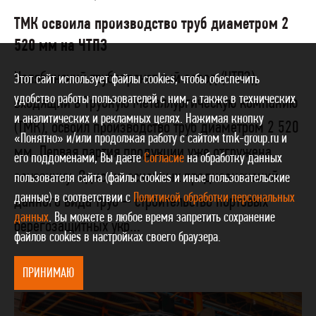
ТМК освоила производство труб диаметром 2
520 мм на ЧТПЗ
Челябинский трубопрокатный завод (ЧТПЗ),
Этот сайт использует файлы cookies, чтобы обеспечить
удобство работы пользователей с ним, а также в технических
входящий в Трубную Металлургическую компанию
и аналитических и рекламных целях. Нажимая кнопку
(ТМК), освоил производство труб диаметром 2 520
«Понятно» и/или продолжая работу с сайтом tmk-group.ru и
мм. Первая партия продукции уже отгружена
его поддоменами, Вы даете
Согласие
на обработку данных
заказчику. Одно из основных предназначений
пользователя сайта (файлы cookies и иные пользовательские
данные) в соответствии с
Политикой обработки персональных
данного вида труб – строительство портовых
данных
. Вы можете в любое время запретить сохранение
берегозащитных укр...
файлов cookies в настройках своего браузера.
ПРИНИМАЮ