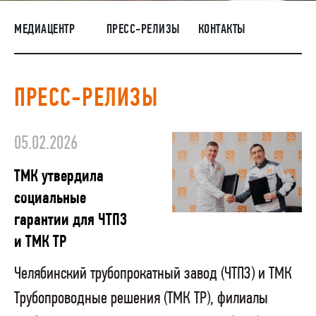
НАШИ ЛЮДИ
МЕДИАЦЕНТР
ПРЕСС-РЕЛИЗЫ
КОНТАКТЫ
ОКРУЖАЮЩАЯ СРЕДА
МЕДИАЦЕНТР
ПРЕСС-РЕЛИЗЫ
ТМЦ И НЕПРОФИЛЬНАЯ ПРОДУКЦИЯ
05.02.2026
ТМК утвердила
социальные
гарантии для ЧТПЗ
и ТМК ТР
Челябинский трубопрокатный завод (ЧТПЗ) и ТМК
Трубопроводные решения (ТМК ТР), филиалы