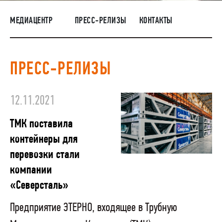
НАШИ ЛЮДИ
МЕДИАЦЕНТР
ПРЕСС-РЕЛИЗЫ
КОНТАКТЫ
ОКРУЖАЮЩАЯ СРЕДА
МЕДИАЦЕНТР
ПРЕСС-РЕЛИЗЫ
ТМЦ И НЕПРОФИЛЬНАЯ ПРОДУКЦИЯ
12.11.2021
ТМК поставила
контейнеры для
перевозки стали
компании
«Северсталь»
Предприятие ЭТЕРНО, входящее в Трубную